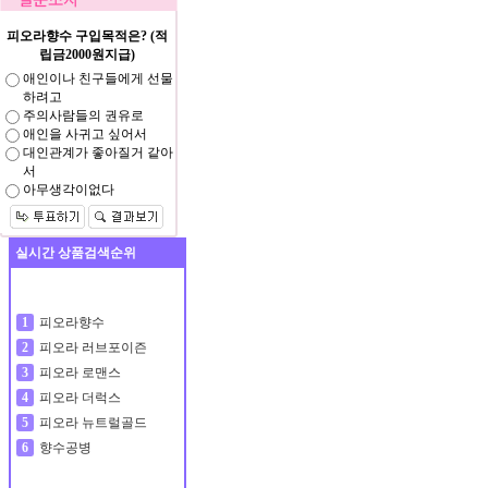
피오라향수 구입목적은? (적
립금2000원지급)
애인이나 친구들에게 선물
하려고
주의사람들의 권유로
애인을 사귀고 싶어서
대인관계가 좋아질거 같아
서
아무생각이없다
실시간 상품검색순위
피오라향수
1
피오라 러브포이즌
2
피오라 로맨스
3
피오라 더럭스
4
피오라 뉴트럴골드
5
향수공병
6