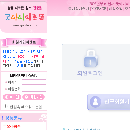
2002년부터 현재 굿아이페
즐겨찾기추가
|
MYPAGE
|
배송추적
|
주
보안접속
패스워드분실
피오라향수