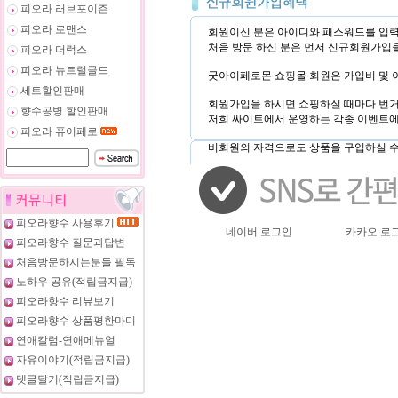
피오라 러브포이즌
피오라 로맨스
회원이신 분은 아이디와 패스워드를 입력
처음 방문 하신 분은 먼저 신규회원가입
피오라 더럭스
피오라 뉴트럴골드
굿아이페로몬 쇼핑몰 회원은 가입비 및 
세트할인판매
회원가입을 하시면 쇼핑하실 때마다 번거
향수공병 할인판매
저희 싸이트에서 운영하는 각종 이벤트에
피오라 퓨어페로
비회원의 자격으로도 상품을 구입하실 수
피오라향수 사용후기
네이버 로그인
카카오 로
피오라향수 질문과답변
처음방문하시는분들 필독
노하우 공유(적립금지급)
피오라향수 리뷰보기
피오라향수 상품평한마디
연애칼럼-연애메뉴얼
자유이야기(적립금지급)
댓글달기(적립금지급)