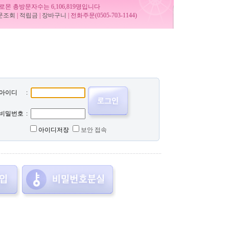
로몬 총방문자수는 6,106,819명입니다
문조회
|
적립금
|
장바구니
| 전화주문(0505-703-1144)
아이디
:
비밀번호
:
아이디저장
보안 접속