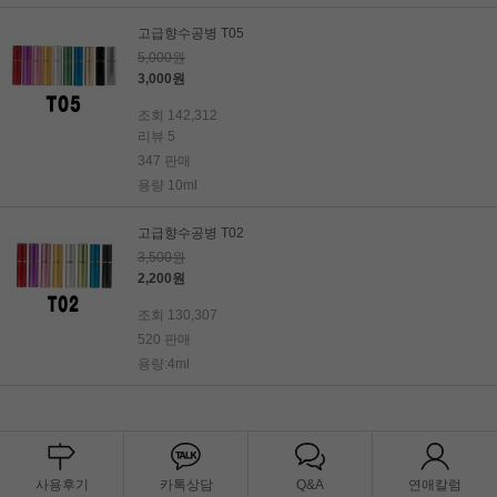
고급향수공병 T05
5,000원
3,000원
조회 142,312
리뷰 5
347 판매
용량 10ml
고급향수공병 T02
3,500원
2,200원
조회 130,307
520 판매
용량:4ml
사용후기
카톡상담
Q&A
연애칼럼