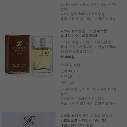
남성페로몬 (안드로스타디에논 20mg
함유)
피오라향수 5ml 3개 무료증정
샘플 사용 후 불만족시 교환/환불가능
피오라 뉴트럴골드 포맨 페로몬
남자향수 오드퍼퓸 50ml
프레쉬 계열의 시원하고 은은한 향기
국내, 유럽 일본등에서도 인정한 Since
1998 베스트셀링향수
58,000원
5,000원 적립
조회 80,317
리뷰 10
212 판매
남성페로몬 (안드로스타디에논 10mg
함유)
피오라향수 5ml 3개 무료증정
샘플 사용 후 불만족시 교환/환불가능
피오라 러브포이즌, 로맨스, 더럭스,
뉴트럴골드 남자향수 4종세트/
페로몬향수 30% 할인