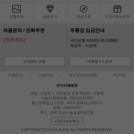
상품리뷰
설문조사
배송조회
고객사용노하우
제품문의 / 전화주문
무통장 입금안내
1588-6052
국민은행 624201-04-318962
예금주 : 이경욱
고객센터 연결
비회원 1:1 문의
이용안내
이용약관
개인정보처리방침
PC버전
굿아이페로몬
대표 : 이경욱 ㅣ 개인정보 보호 책임자 : 이경욱
사업자 등록번호 : 502-20-51702
통신판매업신고번호 : 2012-경북경산-00117
전화 : 1588-6052
주소 : 경북 경산시 솔숲길3길22호
사업자정보확인
COPYRIGHT(C)굿아이페로몬 ALL RIGHTS RESERVED.