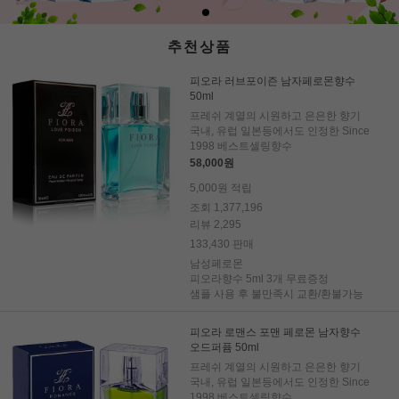
추천상품
피오라 러브포이즌 남자페로몬향수
50ml
프레쉬 계열의 시원하고 은은한 향기
국내, 유럽 일본등에서도 인정한 Since
1998 베스트셀링향수
58,000원
5,000원 적립
조회 1,377,196
리뷰 2,295
133,430 판매
남성페로몬
피오라향수 5ml 3개 무료증정
샘플 사용 후 불만족시 교환/환불가능
피오라 로맨스 포맨 페로몬 남자향수
오드퍼퓸 50ml
프레쉬 계열의 시원하고 은은한 향기
국내, 유럽 일본등에서도 인정한 Since
1998 베스트셀링향수