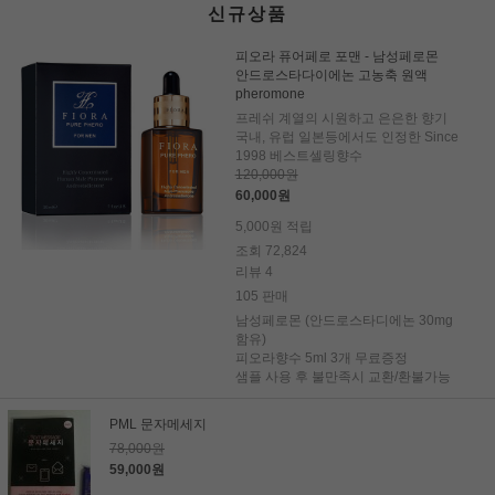
신규상품
피오라 퓨어페로 포맨 - 남성페로몬
안드로스타다이에논 고농축 원액
pheromone
프레쉬 계열의 시원하고 은은한 향기
국내, 유럽 일본등에서도 인정한 Since
1998 베스트셀링향수
120,000원
60,000원
5,000원 적립
조회 72,824
리뷰 4
105 판매
남성페로몬 (안드로스타디에논 30mg
함유)
피오라향수 5ml 3개 무료증정
샘플 사용 후 불만족시 교환/환불가능
PML 문자메세지
78,000원
59,000원