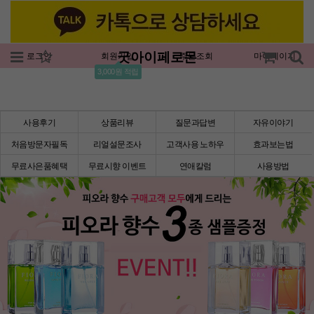
굿아이페로몬
로그인
회원가입
주문조회
마이페이지
3,000원 적립
사용후기
상품리뷰
질문과답변
자유이야기
처음방문자필독
리얼설문조사
고객사용 노하우
효과보는법
무료사은품혜택
무료시향 이벤트
연애칼럼
사용방법