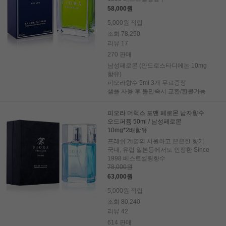
58,000원
5,000원 적립
조회 78,250
리뷰 17
270 판매
남성페로몬 (안드로스타디에논 10mg
함유)
피오라향수 5ml 3개 무료증정
샘플 사용 후 불만족시 교환/환불가능
피오라 더럭스 포맨 페로몬 남자향수
오드퍼퓸 50ml / 남성페로몬
10mg*2배함유
프레쉬 계열의 시원하고 은은한 향기
국내, 유럽 일본등에서도 인정한 Since
1998 베스트셀링향수
78,000원
63,000원
5,000원 적립
조회 80,240
리뷰 42
614 판매