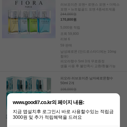
러브포이즌 포맨+ 로맨스 포맨 + 더럭스
포맨 + 뉴트럴골드 포맨 4종세트제품
244,000원
170,800원
5,000원 적립
조회 59,800
리뷰 6
59 판매
남성페로몬 (안드로스타디에논 10mg
함유)
피오라향수 5ml 3개 무료증정
샘플 사용 후 불만족시 교환/환불가능
피오라 러브포이즌 남자페로몬향수
50ml 2개
108,000원
108,000원
www.goodi7.co.kr의 페이지 내용:
7,000원 적립
조회 247,160
지금 앱설치후 로그인시 바로 사용할수있는 적립금
리뷰 181
3000원 및 추가 적립혜택을 드려요
12,830 판매
피오라