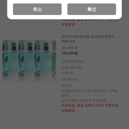
남성페로몬 (안드로스타디에논 10mg
취소
확인
함유)
피오라향수 5ml 3개 무료증정
무료배송, 평일 오후5시까지 주문하면
당일발송
피오라 러브포이즌 남자페로몬향수
50ml 3개
162,000원
150,000원
10,000원 적립
조회 128,762
리뷰 65
4,874 판매
피오라
남성페로몬 (안드로스타디에논 10mg
함유)
피오라향수 5ml 3개 무료증정
무료배송, 평일 오후5시까지 주문하면
당일발송