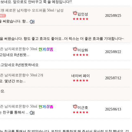
보네요. 앞으로도 안바꾸고 쭉 쓸 예정입니다!!
맨 페로몬 남자향수 오드퍼퓸 50ml / 남성
김인성
2025/09/25
★★★★★
써왔습니다. 향...
 써왔습니다. 향도 좋고 효과도 좋아요...더 럭스는 더 좋은 효과를 기대합니다~
즌 남자페로몬향수 50ml
이상화
2025/09/22
있네요 8년된뜻...
★★★★★
쓰고있네요 8년된뜻하네요
 남자페로몬향수 50ml 2개
네이버 페이
2025/07/12
★★★★★
 몇년간 쓰는...
요.
즌 남자페로몬향수 50ml
이근호
2025/06/13
친구를 통해서 ...
★★★★★
 친구를 통해서 잘 받앗습니다. 포장도 튼튼하게 해 주셔서 무사히 도착 했네요. 감