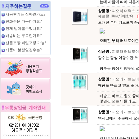
는데 사람에 따라 다른가
상품명
:
피오라 더럭스 포
사용후기는 진짜인가요?
페로몬 10mg*2배함유
전화주문 가능한가요?
오래전 부터 러브포이즌을 
언제 받아볼수있나요?
배송비는 무료인가요?
오래전 부터 러브포이즌을
선물포장 비밀포장 가능?
제품이 불량일경우는?
상품명
:
피오라 러브포이
향수는 항상 이향수만 쓰고
향수는 항상 이향수만 
상품명
:
피오라 러브포이즌
배송도 빠르고 향도 좋아요.
배송도 빠르고 향도 좋아
몇년간 쓰는지 몰라 요.
상품명
:
피오라 러브포이
멕시코에서 주문해서 오는 
멕시코에서 주문해서 오는