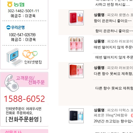
사하고 번창 하시길.....
상품명
:
피오라 로맨스 포
향이 은은하니 좋아요~~
향이 은은하니 좋아요~
상품명
:
피오라 러브포이즌
매번 떨어지지 않게 주문하
매번 떨어지지 않게 주문
상품명
:
피오라 러브포이즌
다른 향수 못써요 제취향, 이
다른 향수 못써요 제취향
상품명
:
피오라 더럭스 포
페로몬 10mg*2배함유
20년간 쓰고있는 향수입니