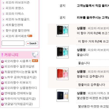
피오라 러브포이즌
공지
고객님들께서 직접 올리
피오라 로맨스
피오라 더럭스
공지
리뷰를 올려주시는 고객님
피오라 뉴트럴골드
세트할인판매
상품명
:
피오라 러브포이
향수공병 할인판매
이 향수 거의 8년째 쓰고 
피오라 퓨어페로
이 향수 거의 8년째 쓰
상품명
:
피오라 러브포이
좋습니다
피오라향수 사용후기
좋습니다
피오라향수 질문과답변
상품명
:
피오라 러브포이즌
처음방문하시는분들 필독
향좋아요 강추합니다
노하우 공유(적립금지급)
피오라향수 리뷰보기
향좋아요 강추합니다
피오라향수 상품평한마디
연애칼럼-연애메뉴얼
상품명
:
피오라 더럭스 포
몇년동안 이것만 쓰고있어요
자유이야기(적립금지급)
댓글달기(적립금지급)
몇년동안 이것만 쓰고있