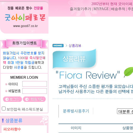
2002년부터 현재 굿아이페
즐겨찾기추가
|
MYPAGE
|
배송추적
|
주
보안접속
패스워드분실
이미지
상품명
피오라향수