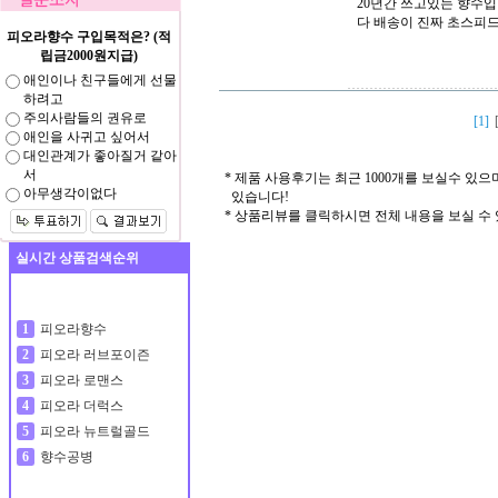
20년간 쓰고있는 향수
다 배송이 진짜 초스피
피오라향수 구입목적은? (적
립금2000원지급)
애인이나 친구들에게 선물
하려고
주의사람들의 권유로
[1]
애인을 사귀고 싶어서
대인관계가 좋아질거 같아
서
* 제품 사용후기는 최근 1000개를 보실수 있
아무생각이없다
있습니다!
* 상품리뷰를 클릭하시면 전체 내용을 보실 수
실시간 상품검색순위
피오라향수
1
피오라 러브포이즌
2
피오라 로맨스
3
피오라 더럭스
4
피오라 뉴트럴골드
5
향수공병
6