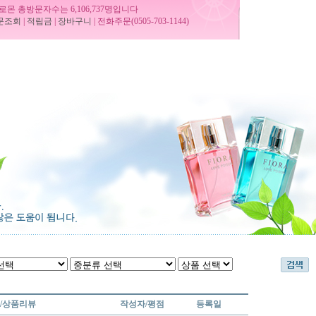
로몬 총방문자수는 6,106,737명입니다
문조회
|
적립금
|
장바구니
| 전화주문(0505-703-1144)
/상품리뷰
작성자/평점
등록일