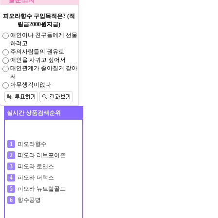
피오라향수 구입목적은? (적
립금2000원지급)
애인이나 친구들에게 선물
하려고
주의사람들의 권유로
애인을 사귀고 싶어서
대인관계가 좋아질거 같아
서
아무생각이없다
실시간 상품검색순위
피오라향수
1
피오라 러브포이즌
2
피오라 로맨스
3
피오라 더럭스
4
피오라 뉴트럴골드
5
향수공병
6