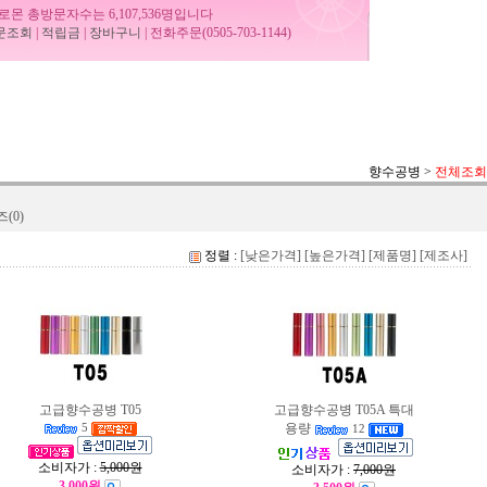
로몬 총방문자수는 6,107,536명입니다
문조회
|
적립금
|
장바구니
| 전화주문(0505-703-1144)
향수공병
>
전체조회
(0)
정렬 :
[낮은가격]
[높은가격]
[제품명]
[제조사]
고급향수공병 T05
고급향수공병 T05A 특대
용량
5
12
소비자가 :
5,000원
소비자가 :
7,000원
3,000원