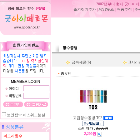
2002년부터 현재 굿아이페
즐겨찾기추가
|
MYPAGE
|
배송추적
|
주
향수공병
금속제품(6)
H시리즈
총 6건
보안접속
패스워드분실
고급향수공병 T02
소비자가 :
3,500원
2,200원
피오라향수