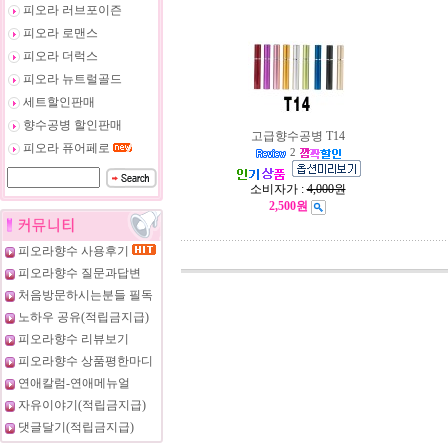
피오라 러브포이즌
피오라 로맨스
피오라 더럭스
피오라 뉴트럴골드
세트할인판매
향수공병 할인판매
고급향수공병 T14
피오라 퓨어페로
2
소비자가 :
4,000원
2,500원
피오라향수 사용후기
피오라향수 질문과답변
처음방문하시는분들 필독
노하우 공유(적립금지급)
피오라향수 리뷰보기
피오라향수 상품평한마디
연애칼럼-연애메뉴얼
자유이야기(적립금지급)
댓글달기(적립금지급)