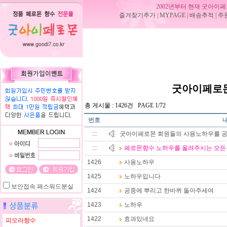
2002년부터 현재 굿아이페
즐겨찾기추가
|
MYPAGE
|
배송추적
|
주
굿아이페로몬
총 게시물 : 1426건 PAGE 1/72
번호
:::
굿아이페로몬 회원들의 사용노하우를 공
:::
페로몬향수 노하우를 올려주시는 모든분
1426
사용노하우
1425
노하우입니다
보안접속
패스워드분실
1424
공중에 뿌리고 한바퀴 돌아주세여
1423
노하우
1422
효과있네요
피오라향수