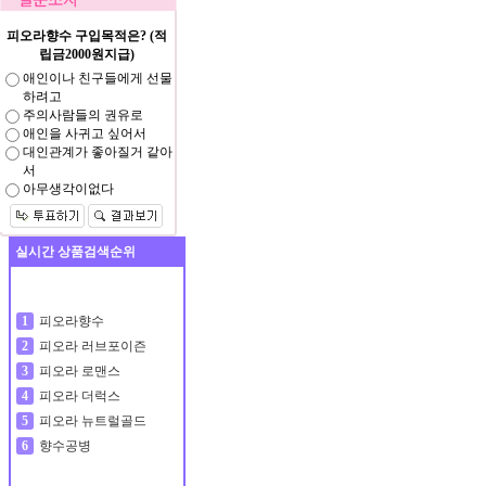
피오라향수 구입목적은? (적
립금2000원지급)
애인이나 친구들에게 선물
하려고
주의사람들의 권유로
애인을 사귀고 싶어서
대인관계가 좋아질거 같아
서
아무생각이없다
실시간 상품검색순위
피오라향수
1
피오라 러브포이즌
2
피오라 로맨스
3
피오라 더럭스
4
피오라 뉴트럴골드
5
향수공병
6