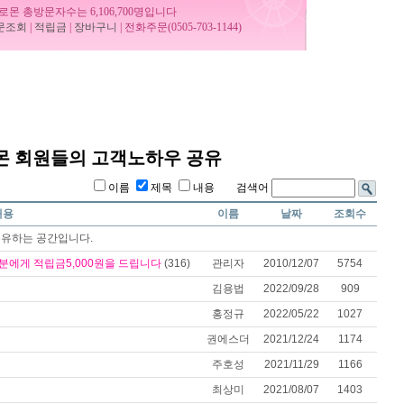
로몬 총방문자수는 6,106,700명입니다
문조회
|
적립금
|
장바구니
| 전화주문(0505-703-1144)
 회원들의 고객노하우 공유
이름
제목
내용 검색어
내용
이름
날짜
조회수
유하는 공간입니다.
에게 적립금5,000원을 드립니다
(316)
관리자
2010/12/07
5754
김용법
2022/09/28
909
홍정규
2022/05/22
1027
권에스더
2021/12/24
1174
주호성
2021/11/29
1166
최상미
2021/08/07
1403