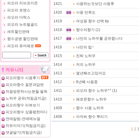
피오라 러브포이즌
1421
사용하는것보단 사용후
피오라 로맨스
1420
사용 만족도
피오라 더럭스
1419
여성용 향수 선택 tip
피오라 뉴트럴골드
1418
향수의향기
(1)
세트할인판매
1417
나만의 노하우를 공유합니다
향수공병 할인판매
피오라 퓨어페로
1416
나만의 팁~
1415
진짜 노하우
1414
저의 노하우
1413
몇년째쓰고있어요
피오라향수 사용후기
1412
8년째 사용중
피오라향수 질문과답변
1411
피오라 향수 노하우^^
(1)
처음방문하시는분들 필독
노하우 공유(적립금지급)
1410
페로몬향수 노하우
피오라향수 리뷰보기
1409
향수 사용 노하우
피오라향수 상품평한마디
1408
아저씨 향수 뿌리기
연애칼럼-연애메뉴얼
자유이야기(적립금지급)
1
2
댓글달기(적립금지급)