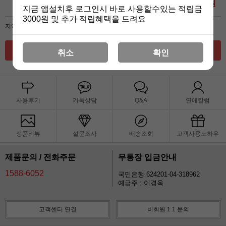
총 합계금액 :
원
지금 앱설치후 로그인시 바로 사용할수있는 적립금
3000원 및 추가 적립혜택을 드려요
지역별 배송정책에 따라 배송비가 변동될 수 있습니다.
주문하기
취소
확인
사용후기
카톡상담
Q&A
연애칼럼
상품리뷰
설문조사
배송조회
고객사용노하우
제품문의 / 전화주문
무통장 입금안내
1588-6052
국민은행 624201-04-318962
예금주 : 이경욱
고객센터 연결
비회원 1:1 문의