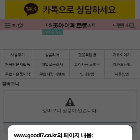
굿아이페로몬
로그인
회원가입
주문조회
마이페이지
3,000원 적립
사용후기
상품리뷰
질문과답변
자유이야기
처음방문자필독
리얼설문조사
고객사용 노하우
효과보는법
무료사은품혜택
무료시향 이벤트
연애칼럼
사용방법
장바구니
장바구니 상품이 없습니다.
상품가 0원
www.goodi7.co.kr의 페이지 내용: