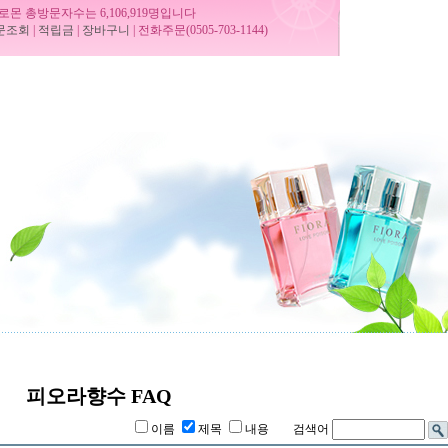
로몬 총방문자수는 6,106,919명입니다
문조회
|
적립금
|
장바구니
| 전화주문(0505-703-1144)
피오라향수 FAQ
이름
제목
내용 검색어