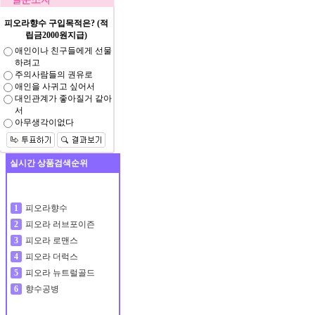
피오라향수 구입목적은? (적
립금2000원지급)
애인이나 친구들에게 선물
하려고
주의사람들의 권유로
애인을 사귀고 싶어서
대인관계가 좋아질거 같아
서
아무생각이없다
실시간 상품검색순위
피오라향수
1
피오라 러브포이즌
2
피오라 로맨스
3
피오라 더럭스
4
피오라 뉴트럴골드
5
향수공병
6