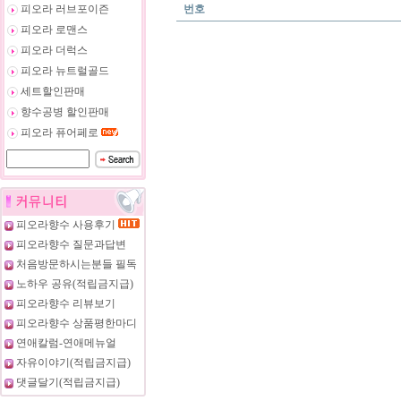
피오라 러브포이즌
번호
피오라 로맨스
피오라 더럭스
피오라 뉴트럴골드
세트할인판매
향수공병 할인판매
피오라 퓨어페로
피오라향수 사용후기
피오라향수 질문과답변
처음방문하시는분들 필독
노하우 공유(적립금지급)
피오라향수 리뷰보기
피오라향수 상품평한마디
연애칼럼-연애메뉴얼
자유이야기(적립금지급)
댓글달기(적립금지급)