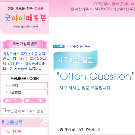
2002년부터 현재 굿아이페
즐겨찾기추가
|
MYPAGE
|
배송추적
|
주
보안접속
패스워드분실
총 게시물 : 0건 PAGE 1/1
피오라향수