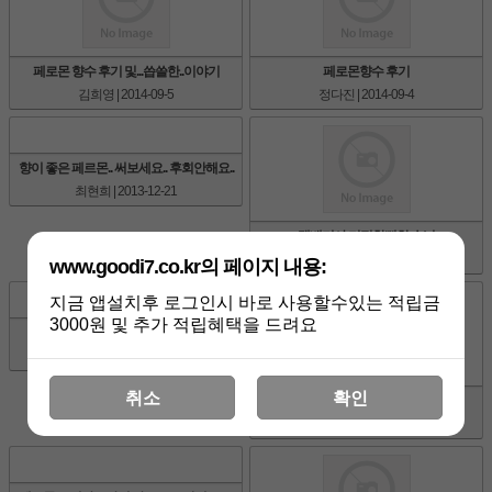
페로몬 향수 후기 및...씁쓸한..이야기
페로몬향수 후기
김희영
| 2014-09-5
정다진
| 2014-09-4
향이 좋은 페르몬.. 써보세요.. 후회안해요..
최현희
| 2013-12-21
택배기사 기절할뻔한 손님
성상현
| 2012-12-2
www.goodi7.co.kr의 페이지 내용:
지금 앱설치후 로그인시 바로 사용할수있는 적립금
3000원 및 추가 적립혜택을 드려요
대학교 1학년 에피소드
쭌
| 2012-08-20
취소
확인
어제 받고 첫 사용 후 데이트 후기!
앙큼여우
| 2012-04-27