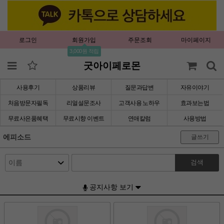
로그인
회원가입
주문조회
마이페이지
3,000원 적립
굿아이페로몬
사용후기
상품리뷰
질문과답변
자유이야기
처음방문자필독
리얼설문조사
고객사용 노하우
효과보는법
무료사은품혜택
무료시향 이벤트
연애칼럼
사용방법
에피소드
글쓰기
검색
공지사항 보기