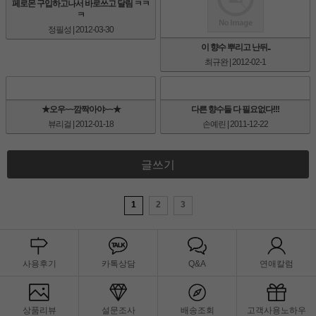
페로몬 구입하고나서 바로쓰고 달림 ㅋㅋ
ㅋ
정필성
| 2012-03-30
이 향수 뿌리고 난뒤..
최규완
| 2012-02-1
★오우~~깜짝아야~~★
다른 향수들 다 필요없다!!!
뷰리걸
| 2012-01-18
손예린
| 2011-12-22
글쓰기
1
2
3
사용후기
카톡상담
Q&A
연애칼럼
상품리뷰
설문조사
배송조회
고객사용노하우